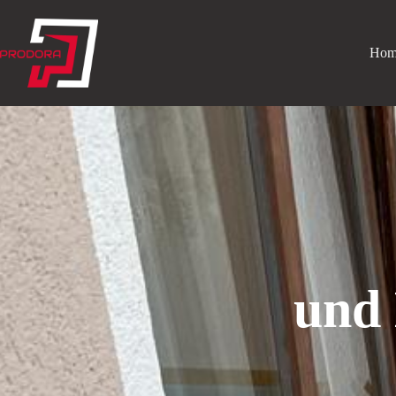
Hom
und 